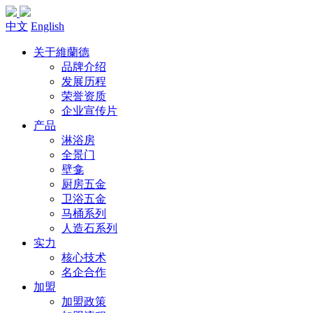
中文
English
关于維蘭德
品牌介绍
发展历程
荣誉资质
企业宣传片
产品
淋浴房
全景门
壁龛
厨房五金
卫浴五金
马桶系列
人造石系列
实力
核心技术
名企合作
加盟
加盟政策