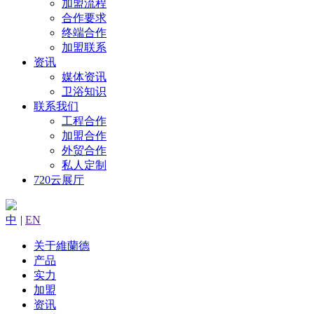
加盟流程
合作要求
终端合作
加盟联系
资讯
媒体资讯
卫浴知识
联系我们
工程合作
加盟合作
外贸合作
私人定制
720云展厅
中
|
EN
关于維蘭德
产品
实力
加盟
资讯