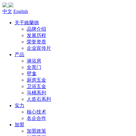
中文
English
关于維蘭德
品牌介绍
发展历程
荣誉资质
企业宣传片
产品
淋浴房
全景门
壁龛
厨房五金
卫浴五金
马桶系列
人造石系列
实力
核心技术
名企合作
加盟
加盟政策