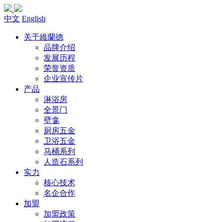
中文
English
关于維蘭德
品牌介绍
发展历程
荣誉资质
企业宣传片
产品
淋浴房
全景门
壁龛
厨房五金
卫浴五金
马桶系列
人造石系列
实力
核心技术
名企合作
加盟
加盟政策