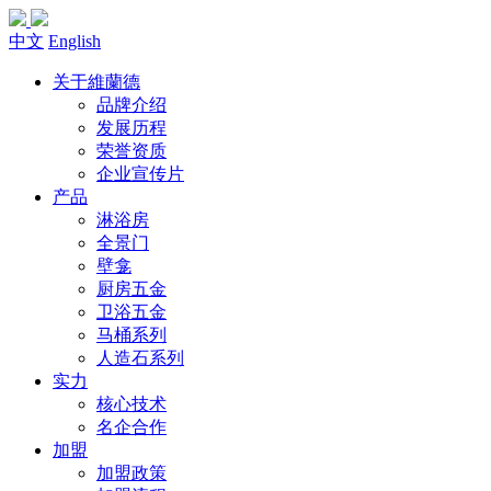
中文
English
关于維蘭德
品牌介绍
发展历程
荣誉资质
企业宣传片
产品
淋浴房
全景门
壁龛
厨房五金
卫浴五金
马桶系列
人造石系列
实力
核心技术
名企合作
加盟
加盟政策