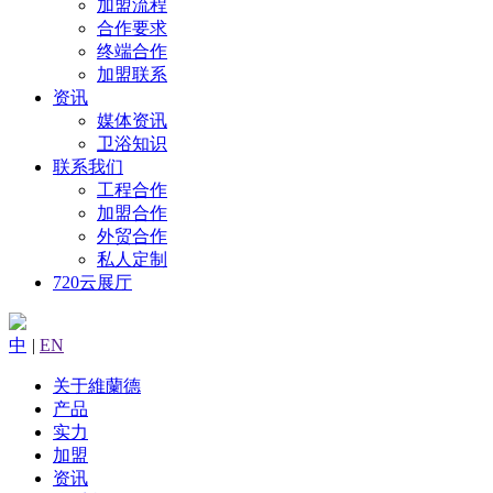
加盟流程
合作要求
终端合作
加盟联系
资讯
媒体资讯
卫浴知识
联系我们
工程合作
加盟合作
外贸合作
私人定制
720云展厅
中
|
EN
关于維蘭德
产品
实力
加盟
资讯