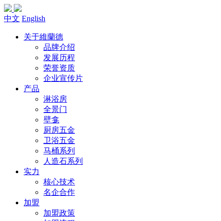
中文
English
关于維蘭德
品牌介绍
发展历程
荣誉资质
企业宣传片
产品
淋浴房
全景门
壁龛
厨房五金
卫浴五金
马桶系列
人造石系列
实力
核心技术
名企合作
加盟
加盟政策