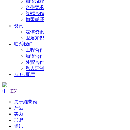
加盟流程
合作要求
终端合作
加盟联系
资讯
媒体资讯
卫浴知识
联系我们
工程合作
加盟合作
外贸合作
私人定制
720云展厅
中
|
EN
关于維蘭德
产品
实力
加盟
资讯