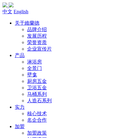
中文
English
关于維蘭德
品牌介绍
发展历程
荣誉资质
企业宣传片
产品
淋浴房
全景门
壁龛
厨房五金
卫浴五金
马桶系列
人造石系列
实力
核心技术
名企合作
加盟
加盟政策