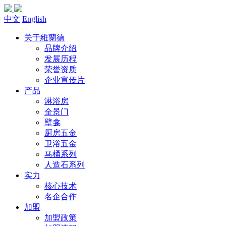
中文
English
关于維蘭德
品牌介绍
发展历程
荣誉资质
企业宣传片
产品
淋浴房
全景门
壁龛
厨房五金
卫浴五金
马桶系列
人造石系列
实力
核心技术
名企合作
加盟
加盟政策