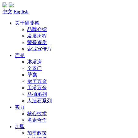
中文
English
关于維蘭德
品牌介绍
发展历程
荣誉资质
企业宣传片
产品
淋浴房
全景门
壁龛
厨房五金
卫浴五金
马桶系列
人造石系列
实力
核心技术
名企合作
加盟
加盟政策