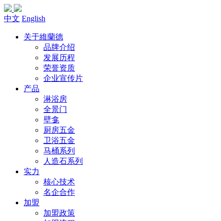
中文
English
关于維蘭德
品牌介绍
发展历程
荣誉资质
企业宣传片
产品
淋浴房
全景门
壁龛
厨房五金
卫浴五金
马桶系列
人造石系列
实力
核心技术
名企合作
加盟
加盟政策