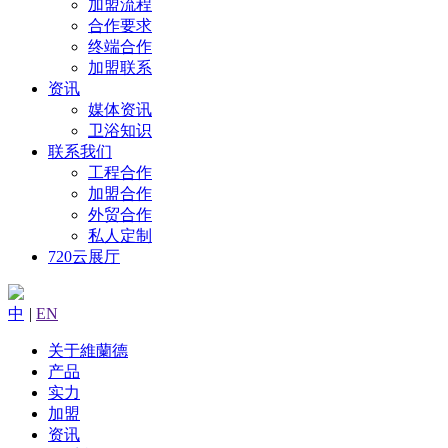
加盟流程
合作要求
终端合作
加盟联系
资讯
媒体资讯
卫浴知识
联系我们
工程合作
加盟合作
外贸合作
私人定制
720云展厅
中
|
EN
关于維蘭德
产品
实力
加盟
资讯