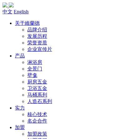
中文
English
关于維蘭德
品牌介绍
发展历程
荣誉资质
企业宣传片
产品
淋浴房
全景门
壁龛
厨房五金
卫浴五金
马桶系列
人造石系列
实力
核心技术
名企合作
加盟
加盟政策