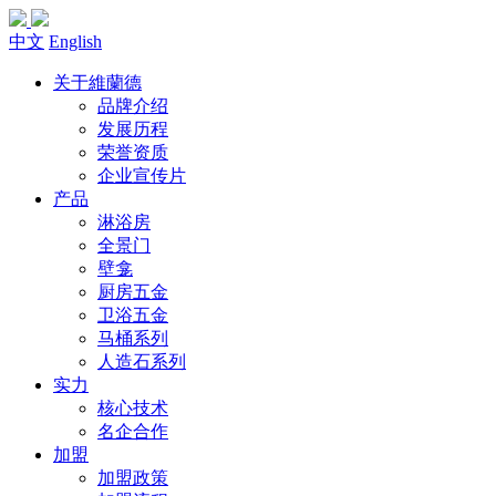
中文
English
关于維蘭德
品牌介绍
发展历程
荣誉资质
企业宣传片
产品
淋浴房
全景门
壁龛
厨房五金
卫浴五金
马桶系列
人造石系列
实力
核心技术
名企合作
加盟
加盟政策