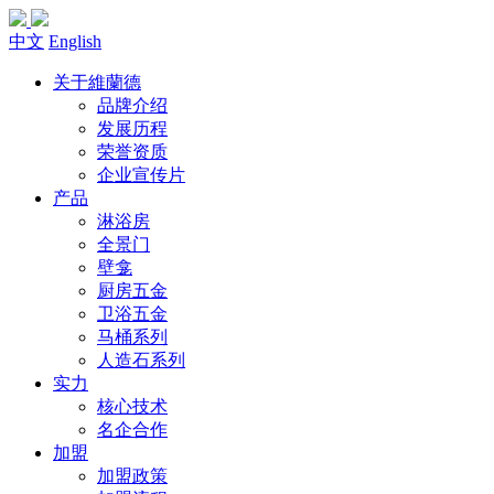
中文
English
关于維蘭德
品牌介绍
发展历程
荣誉资质
企业宣传片
产品
淋浴房
全景门
壁龛
厨房五金
卫浴五金
马桶系列
人造石系列
实力
核心技术
名企合作
加盟
加盟政策