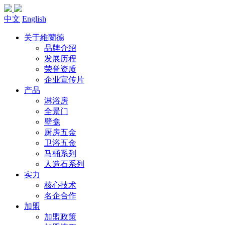
中文
English
关于維蘭德
品牌介绍
发展历程
荣誉资质
企业宣传片
产品
淋浴房
全景门
壁龛
厨房五金
卫浴五金
马桶系列
人造石系列
实力
核心技术
名企合作
加盟
加盟政策