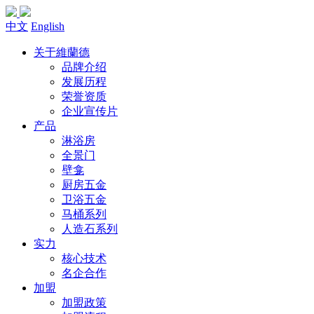
中文
English
关于維蘭德
品牌介绍
发展历程
荣誉资质
企业宣传片
产品
淋浴房
全景门
壁龛
厨房五金
卫浴五金
马桶系列
人造石系列
实力
核心技术
名企合作
加盟
加盟政策