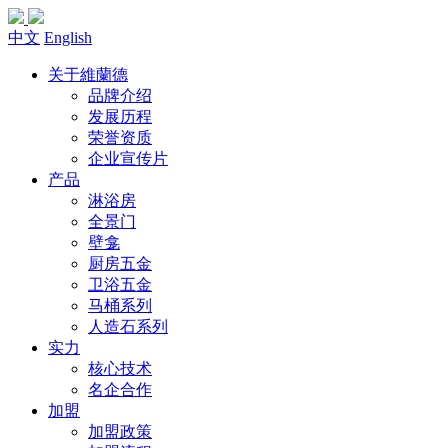
中文
English
关于維蘭德
品牌介绍
发展历程
荣誉资质
企业宣传片
产品
淋浴房
全景门
壁龛
厨房五金
卫浴五金
马桶系列
人造石系列
实力
核心技术
名企合作
加盟
加盟政策