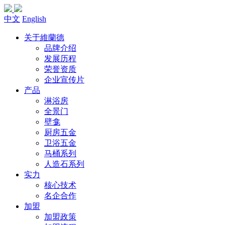
中文
English
关于維蘭德
品牌介绍
发展历程
荣誉资质
企业宣传片
产品
淋浴房
全景门
壁龛
厨房五金
卫浴五金
马桶系列
人造石系列
实力
核心技术
名企合作
加盟
加盟政策