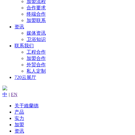
加盟流程
合作要求
终端合作
加盟联系
资讯
媒体资讯
卫浴知识
联系我们
工程合作
加盟合作
外贸合作
私人定制
720云展厅
中
|
EN
关于維蘭德
产品
实力
加盟
资讯