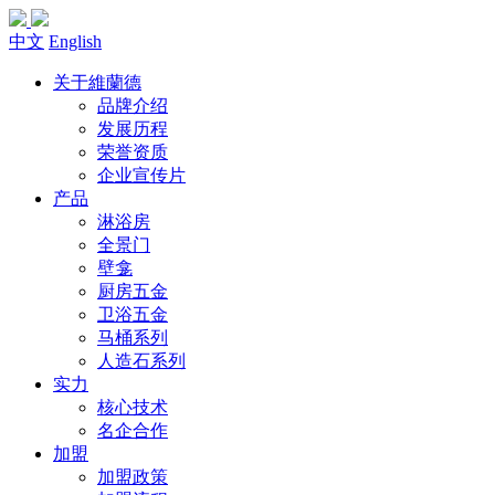
中文
English
关于維蘭德
品牌介绍
发展历程
荣誉资质
企业宣传片
产品
淋浴房
全景门
壁龛
厨房五金
卫浴五金
马桶系列
人造石系列
实力
核心技术
名企合作
加盟
加盟政策