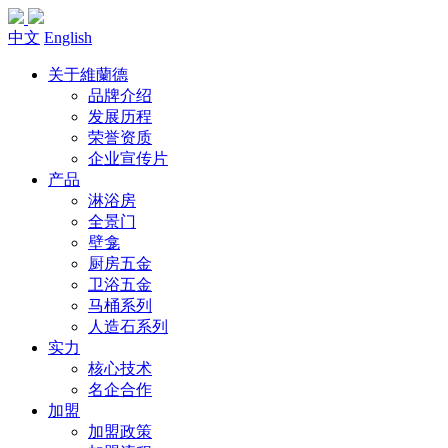
中文
English
关于維蘭德
品牌介绍
发展历程
荣誉资质
企业宣传片
产品
淋浴房
全景门
壁龛
厨房五金
卫浴五金
马桶系列
人造石系列
实力
核心技术
名企合作
加盟
加盟政策