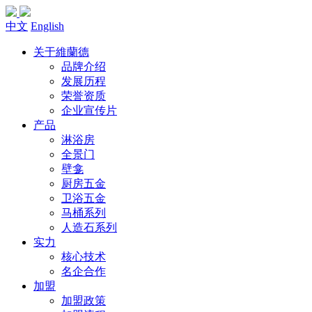
中文
English
关于維蘭德
品牌介绍
发展历程
荣誉资质
企业宣传片
产品
淋浴房
全景门
壁龛
厨房五金
卫浴五金
马桶系列
人造石系列
实力
核心技术
名企合作
加盟
加盟政策