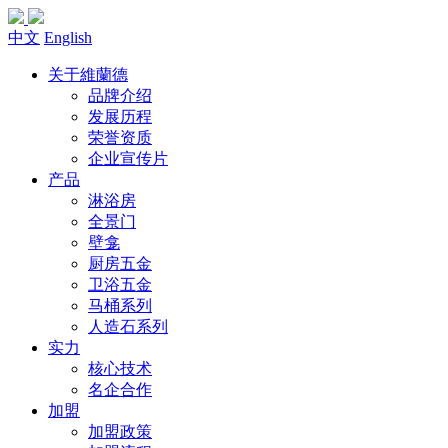
中文
English
关于維蘭德
品牌介绍
发展历程
荣誉资质
企业宣传片
产品
淋浴房
全景门
壁龛
厨房五金
卫浴五金
马桶系列
人造石系列
实力
核心技术
名企合作
加盟
加盟政策