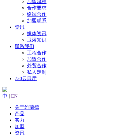
加盟流程
合作要求
终端合作
加盟联系
资讯
媒体资讯
卫浴知识
联系我们
工程合作
加盟合作
外贸合作
私人定制
720云展厅
中
|
EN
关于維蘭德
产品
实力
加盟
资讯