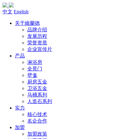
中文
English
关于維蘭德
品牌介绍
发展历程
荣誉资质
企业宣传片
产品
淋浴房
全景门
壁龛
厨房五金
卫浴五金
马桶系列
人造石系列
实力
核心技术
名企合作
加盟
加盟政策