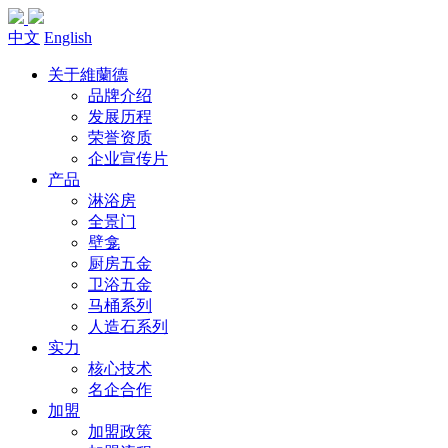
中文
English
关于維蘭德
品牌介绍
发展历程
荣誉资质
企业宣传片
产品
淋浴房
全景门
壁龛
厨房五金
卫浴五金
马桶系列
人造石系列
实力
核心技术
名企合作
加盟
加盟政策