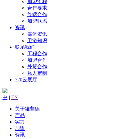
加盟流程
合作要求
终端合作
加盟联系
资讯
媒体资讯
卫浴知识
联系我们
工程合作
加盟合作
外贸合作
私人定制
720云展厅
中
|
EN
关于維蘭德
产品
实力
加盟
资讯