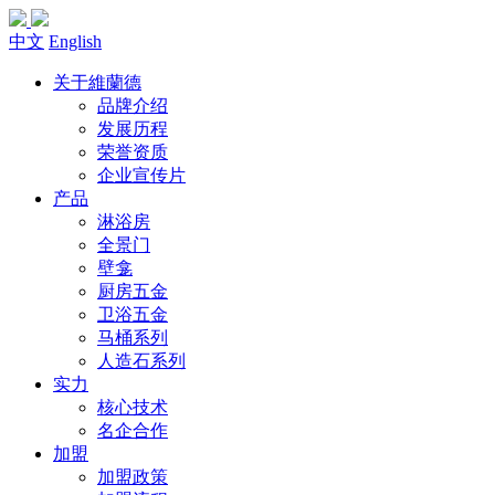
中文
English
关于維蘭德
品牌介绍
发展历程
荣誉资质
企业宣传片
产品
淋浴房
全景门
壁龛
厨房五金
卫浴五金
马桶系列
人造石系列
实力
核心技术
名企合作
加盟
加盟政策