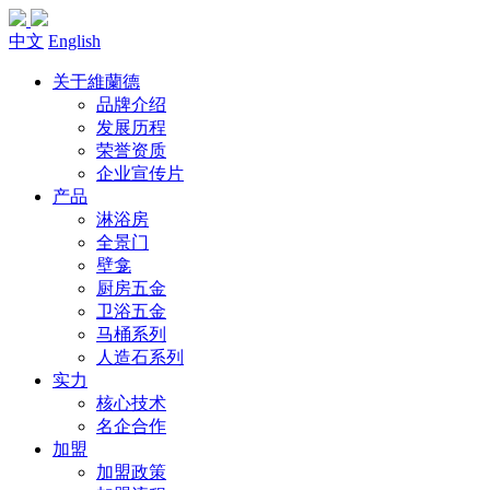
中文
English
关于維蘭德
品牌介绍
发展历程
荣誉资质
企业宣传片
产品
淋浴房
全景门
壁龛
厨房五金
卫浴五金
马桶系列
人造石系列
实力
核心技术
名企合作
加盟
加盟政策