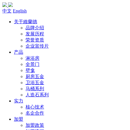
中文
English
关于維蘭德
品牌介绍
发展历程
荣誉资质
企业宣传片
产品
淋浴房
全景门
壁龛
厨房五金
卫浴五金
马桶系列
人造石系列
实力
核心技术
名企合作
加盟
加盟政策