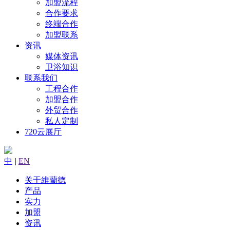
加盟流程
合作要求
终端合作
加盟联系
资讯
媒体资讯
卫浴知识
联系我们
工程合作
加盟合作
外贸合作
私人定制
720云展厅
中
|
EN
关于維蘭德
产品
实力
加盟
资讯