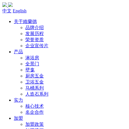
中文
English
关于維蘭德
品牌介绍
发展历程
荣誉资质
企业宣传片
产品
淋浴房
全景门
壁龛
厨房五金
卫浴五金
马桶系列
人造石系列
实力
核心技术
名企合作
加盟
加盟政策