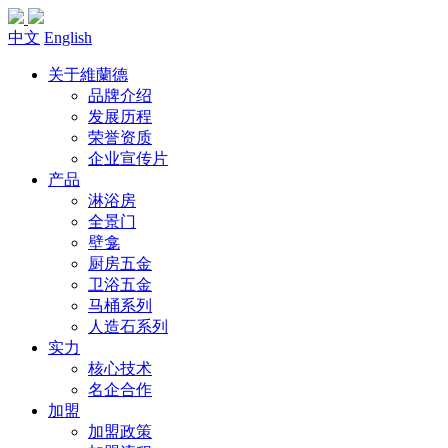
中文
English
关于維蘭德
品牌介绍
发展历程
荣誉资质
企业宣传片
产品
淋浴房
全景门
壁龛
厨房五金
卫浴五金
马桶系列
人造石系列
实力
核心技术
名企合作
加盟
加盟政策