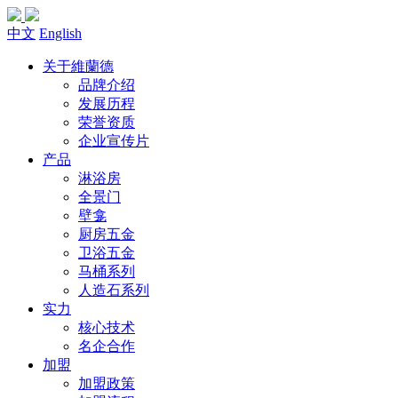
中文
English
关于維蘭德
品牌介绍
发展历程
荣誉资质
企业宣传片
产品
淋浴房
全景门
壁龛
厨房五金
卫浴五金
马桶系列
人造石系列
实力
核心技术
名企合作
加盟
加盟政策