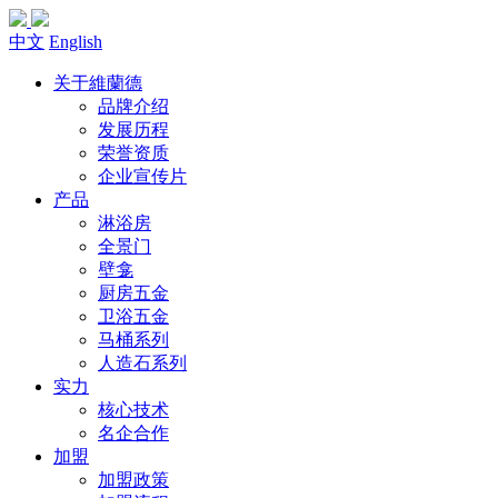
中文
English
关于維蘭德
品牌介绍
发展历程
荣誉资质
企业宣传片
产品
淋浴房
全景门
壁龛
厨房五金
卫浴五金
马桶系列
人造石系列
实力
核心技术
名企合作
加盟
加盟政策