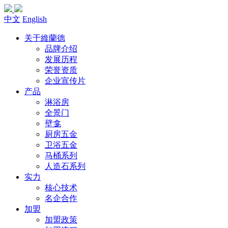
中文
English
关于維蘭德
品牌介绍
发展历程
荣誉资质
企业宣传片
产品
淋浴房
全景门
壁龛
厨房五金
卫浴五金
马桶系列
人造石系列
实力
核心技术
名企合作
加盟
加盟政策