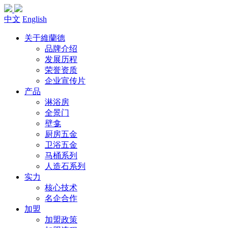
中文
English
关于維蘭德
品牌介绍
发展历程
荣誉资质
企业宣传片
产品
淋浴房
全景门
壁龛
厨房五金
卫浴五金
马桶系列
人造石系列
实力
核心技术
名企合作
加盟
加盟政策