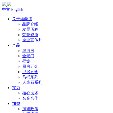
中文
English
关于維蘭德
品牌介绍
发展历程
荣誉资质
企业宣传片
产品
淋浴房
全景门
壁龛
厨房五金
卫浴五金
马桶系列
人造石系列
实力
核心技术
名企合作
加盟
加盟政策